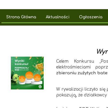
Strona Główna
Aktualności
Ogłoszenia
Wyn
Celem Konkursu „Po
elektrośmieciami popr
zbieraniu zużytych bateri
W rywalizacji liczyło s
pokazują, że działkowcy 